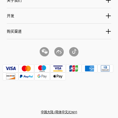
关于我们
寻影 Meet
联系我们
寻影 Meet 2
公司简介
开发
售后服务
寻影 Meet Flip
品牌新闻中心
用户手册
OSC
寻影 Meet SE
购买渠道
加入我们
下载中心
SDK
寻影 Me
使用条款
天猫官方旗舰店
以旧换新
VISCA
寻影 Tail Air
隐私政策
京东官方旗舰店
Pelco D & Pelco P
寻影 Talent
京东官方自营店
寻影 Tail 2 系列
微信小程序商城
授权零售店
中国大陆 (简体中文/CNY)