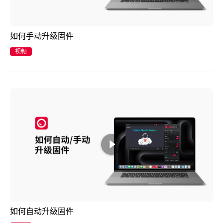
如何手动升级固件
视频
如何自动升级固件