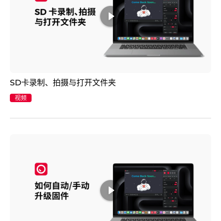
SD卡录制、拍摄与打开文件夹
视频