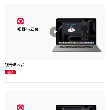
视野与云台
视频