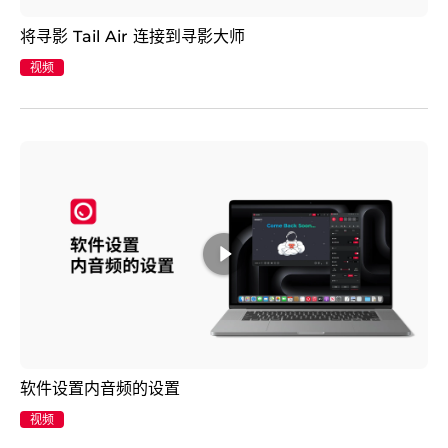
将寻影 Tail Air 连接到寻影大师
视频
软件设置内音频的设置
视频