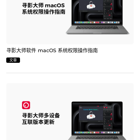
寻影大师软件 macOS 系统权限操作指南
文章