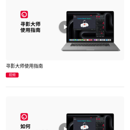
寻影大师使用指南
视频