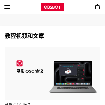
教程视频和文章
寻影 OSC 协议