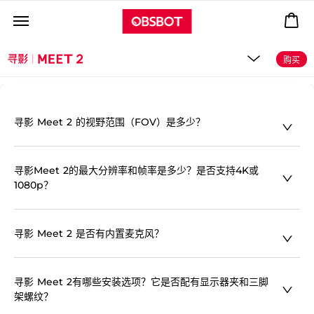
购买
寻影 Meet 2 的视野范围（FOV）是多少？
寻影 Meet 2 的视野范围为79.4°。这个宽视角让你在视频通话中
寻影Meet 2的最大分辨率和帧率是多少？是否支持4K或
能拍摄到更多周围环境。
1080p？
寻影Meet 2 提供高质量的视频输出，具体选项如下：
寻影 Meet 2 是否有内置麦克风？
4K（3840x2160）30帧/秒、1080p（1920x1080）60帧/秒、
720p（1280x720）60帧/秒。此外，它还支持多种较低的分辨率
和帧率，以适应不同的使用场景。
是的，寻影 Meet 2 内置双全向麦克风，这样的设计能偶在视频通
寻影 Meet 2有哪些安装选项？它是否配有显示器夹和三脚
话和录制过程中清晰捕捉音频，确保沟通无碍，非常适合日常使
架螺纹？
用。