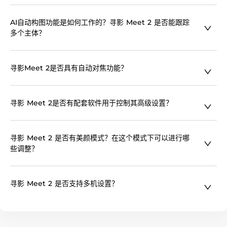
寻影 Meet 2 提供多种安装选项。它配备磁吸支架，方便直接附加
AI自动构图功能是如何工作的？寻影 Meet 2 是否能跟踪
在显示器上，同时底座有 UNC 1/4-20 螺母接口，可安全安装在
多个主体？
三脚架上，为用户提供灵活的设置方案。
寻影 Meet 2提供 AI 自动构图功能，包含两种模式： 多人模式：
寻影Meet 2是否具有自动对焦功能？
利用 AI 人像技术自动构图，适应多人入镜的场景； 单人模式：自
动选择最近的目标进行中心构图； 这些功能确保在不同场景下都
能获得最佳构图，无需手动调整。
寻影 Meet 2 支持自动对焦。在视频通话过程中，它能够自动调整
寻影 Meet 2是否有配套软件用于控制其高级设置？
焦距，确保您和周围环境始终保持清晰锐利，省去了手动调整的麻
烦。
是的，您可以下载独家配套软件“寻影大师”，专为Windows和
寻影 Meet 2 是否有美颜模式？在这个模式下可以进行哪
Mac系统的用户设计，您可以通过它轻松实现画面的自由移动、手
些调整？
动变焦以及视角的灵活切换，确保您的使用体验更加个性化和便
捷。
寻影 Meet 2 提供美颜模式，可通过寻影大师软件开启。用户可以
寻影 Meet 2 是否支持多机设置？
进行多种调整，如磨皮、美白和面部轮廓修饰，让您在视频通话和
录制中更具美感。
是的，寻影 Meet 2 支持多机设置。用户可以通过寻影大师软件轻
松管理多个摄像头，实现无缝视频制作。