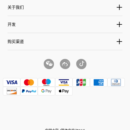
服务与支持
关于我们
寻影 Meet
联系我们
寻影 Meet 2
公司简介
开发
售后服务
寻影 Meet Flip
品牌新闻中心
用户手册
OSC
寻影 Meet SE
购买渠道
加入我们
下载中心
SDK
寻影 Me
使用条款
天猫官方旗舰店
以旧换新
VISCA
寻影 Tail Air
隐私政策
京东官方旗舰店
Pelco D & Pelco P
寻影 Talent
京东官方自营店
寻影 Tail 2 系列
微信小程序商城
授权零售店