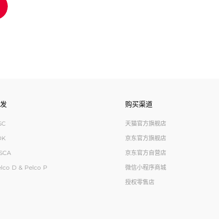
发
购买渠道
SC
天猫官方旗舰店
DK
京东官方旗舰店
ISCA
京东官方自营店
lco D & Pelco P
微信小程序商城
授权零售店