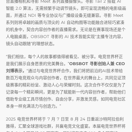
台直播相机和寻影 Meet 系列直播摄像头。寻影 Tail 2 搭载 AI
智能 2.0 算法，无需频繁手动调节镜头，即可呈现流畅的电影级画
面，并通过 NDI 等专业协议与广播级设备无缝兼容。寻影 Meet
系列则将卓越的画质与顶尖的 AI 自动构图等功能融合进轻巧紧凑
的机身中，契合内容创作者的直播需求。无论是在赛事现场还是个
人电脑桌面，OBSBOT 寻影的 AI 技术皆能实现“主播专注内容，
镜头自动跟随”的理想状态。
“我们相信，每个人的故事都值得被看见、被分享。电竞世界杯正
是我们展示自身愿景的完美舞台。”
OBSBOT 寻影创始人兼 CEO
刘博表示，
“
通过与电竞世界杯合作，我们将把前沿的AI技术带给
数百万电竞观众与内容创作者，在世界最大的舞台上，共同见证顶
级赛事的精彩纷呈、激动人心与荣耀时刻。这次合作不仅仅是为了
记录每一个精彩瞬间，更是为了赋能新一代内容创作者，帮助他们
借助专业级工具尽情创作、自由分享，并激发灵感，如同电竞社区
本身一样充满活力与创造力。”
2025 电竞世界杯将于 7 月 7 日至 8 月 24 日重返沙特阿拉伯利
雅得，汇聚全球游戏社群，共襄电竞文化盛宴。本届电竞世界杯将