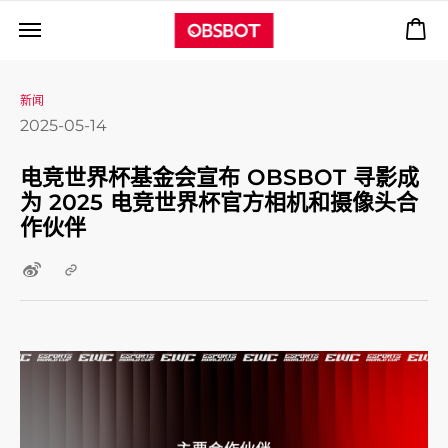
新闻
2025-05-14
电竞世界杯基金会宣布 OBSBOT 寻影成
为 2025 电竞世界杯官方相机和摄像头合
作伙伴