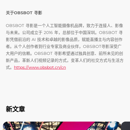
关于OBSBOT 寻影
OBSBOT 寻影是一个人工智能摄像机品牌，致力于连接人、影像
与未来。公司成立于 2016 年，总部位于中国深圳。OBSBOT 寻
影凭借前沿的 AI 技术和卓越的影像品质，赋能直播主与内容创作
者。从个人创作者到行业专家及商业伙伴，OBSBOT寻影深受广
大用户的信赖。OBSBOT 寻影希望通过独具创意、前所未见的创
新产品，革新人们视频记录的方式，变革人们的社交方式与生活方
式。
https://www.obsbot.cn/cn
新文章