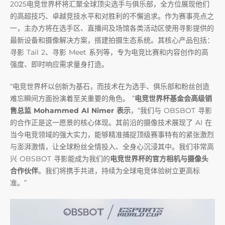
2025电竞世界杯将汇聚全球顶尖选手与俱乐部，全方位展现他们
的高超技巧、卓越竞技水平和对胜利的不懈追求。
作为赛事亮点之
一，主办方将在选手区、直播间及场馆各类活动区使用寻影提供的
最新设备和摄像解决方案，搭建拍摄生态系统。
其核心产品包括：
寻影 Tail 2、寻影 Meet 系列等，专为电竞比赛和内容创作的高
强度、即时响应需求量身打造。
“电竞世界杯以创新为基石，而技术在为选手、俱乐部和粉丝创造
难忘瞬间方面扮演着至关重要的角色。 ”
电竞世界杯基金会高级销
售总监 Mohammed Al Nimer 表示
，
“我们与 OBSBOT 寻影
的合作正是这一愿景的核心体现。其前沿的摄像技术展现了 AI 在
当今电竞领域的强大实力，能够精准捕捉顶级赛事特有的紧张激烈
与澎湃激情，让全球粉丝全情投入
、
全身心沉浸其中。我们非常高
兴 OBSBOT 寻影能成为我们的
电竞世界杯的官方相机与摄像头
合作伙伴
。我们将携手共进，持续为全球电竞体验树立更高标
准。”