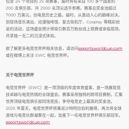
包含 24 个项目的 25 项赛事，届时将有来自 100 多个国家的
200 支俱乐部、共 2000 名顶尖选手参赛。
赛事总奖金池超过
7000 万美元，创电竞历史之最。
届时，从激动人心的巅峰对决
，
到现场音乐演出、动漫咖啡馆、复古街机厅、Cosplay 等精彩纷
呈的活动，这场盛会预计将吸引数百万粉丝线上观赛或亲临现场，
共享独一无二的沉浸式体验。
欲了解更多电竞世界杯相关信息，请访问
esportsworldcup.com
或在微博上关注 EWC 电竞世界杯。
关于电竞世界杯
电竞世界杯（EWC）是一项顶级的年度体育盛事，是一场展现竞
技卓越与电竞热情的全球盛会。赛事采用独特的跨项目赛制，汇集
世界顶级电竞俱乐部同场竞技，争夺电竞史上最高的奖金池。
2025 年夏天，电竞世界杯将重返沙特阿拉伯利雅得，再次将全球
游戏与电竞社群凝聚在一起，加冕下一任电竞世界杯俱乐部冠军。
esportsworldcup.com